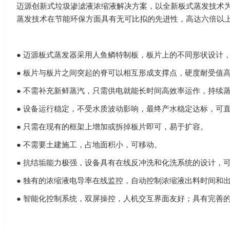
迈源创新式垃圾渗滤液浓缩液解决方案，以全新板式蒸发技术
蒸发技术在节能环保方面具有无可比拟的先进性，高达六倍以
● 迈源板式蒸发器采用人鱼鳞特制板，板片上的不同形状设计
● 板片与板片之间突起的脊可以相互形成支撑点，硬度耐受值高
● 不需补充新鲜蒸汽，只需供电就能长时间高效率运作，持续
● 设备运行稳定，不受水质波动影响，最终产水稳定达标，可
● 只需在现有的框架上增加或拆掉板片即可，易于扩容。
● 不需要土建施工，占地面积小，可移动。
● 抗结垢能力极强，设备具有在线反冲洗和化洗系统的设计，
● 独有的浓缩液电导率在线监控，自动控制浓缩液出料时间和
● 智能化控制系统，双屏操控，人机交互界面友好；具有完善