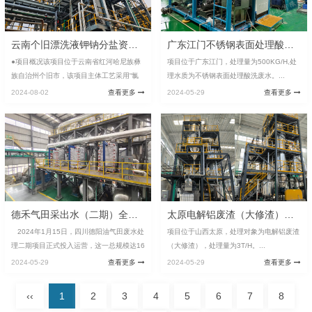
云南个旧漂洗液钾钠分盐资源化项目
广东江门不锈钢表面处理酸洗废水处置项目
●项目概况该项目位于云南省红河哈尼族彝
项目位于广东江门，处理量为500KG/H,处
族自治州个旧市，该项目主体工艺采用“氯
理水质为不锈钢表面处理酸洗废水。...
化钠三效逆流蒸发热结晶+氯化钾闪发结
2024-08-02
查看更多
2024-05-29
查看更多
晶”，进入三效蒸发器的物料为前端水洗工
序中高氯次氧化锌粉，烧结灰和飞灰漂洗产
生的漂洗水...
德禾气田采出水（二期）全量化处置项目（BOO）
太原电解铝废渣（大修渣）提锂项目
2024年1月15日，四川德阳油气田废水处
项目位于山西太原，处理对象为电解铝废渣
理二期项目正式投入运营，这一总规模达16
（大修渣），处理量为3T/H。...
00t/d（二期1000t/d+一期600t/d）的超...
2024-05-29
查看更多
2024-05-29
查看更多
‹‹
1
2
3
4
5
6
7
8