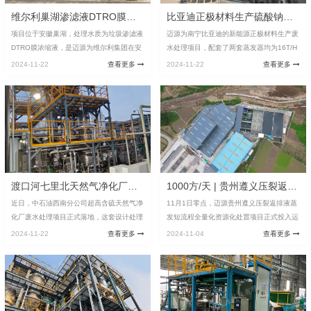
维尔利巢湖渗滤液DTRO膜浓缩液处置项目
比亚迪正极材料生产硫酸钠高盐废水处理配套蒸发器项目
项目位于安徽巢湖，处理水质为垃圾渗滤液
迈源为南宁比亚迪的新能源正极材料生产废
DTRO膜浓缩液，是迈源为维尔利集团在安
水处理项目，配套了两套蒸发器均为16T/H
徽巢湖打造的标杆项目，采用迈源MYM300
的板式MVR强制循环蒸发器。该项目的处理
2024-11-22
查看更多
2024-11-22
查看更多
0智能一体化蒸发器，蒸发量为3T/H，应用
对象为正极材料磷酸铁锂生产废水，主要成
迈源低温负压板式MVR强制循环蒸发技术...
分为硫酸钠，平均含盐量11%。迈源板式M
V...
渡口河七里北天然气净化厂高盐废水零排放撬装蒸发系统
1000方/天 | 贵州遵义压裂返排液蒸发短流程全量化资源化处置项目建成投运产水
近日，中石油西南分公司超高含硫天然气净
11月1日零点，迈源贵州遵义压裂返排液蒸
化厂废水处理项目正式落地，这套设计处理
发短流程全量化资源化处置项目正式投入运
规模72t/d的MVR蒸发脱盐零排放系统，不
营，考虑到后续返排液处理需求增长，设计
2024-11-22
查看更多
2024-11-04
查看更多
仅为高含硫天然气开采的环保难题提供了高
总处理规模1000m³/d，可直接出盐，最终
效解决方案，更以一体化蒸发器创新技...
产水达标排放，水质标准执行《污水综合排
放标准》(GB 8978-1996) 中表1第一类污
染物最高允许排放标准浓度和表4第二类污
染物最高允许排放浓度的一级标准。