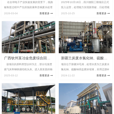
在全球电子产业快速发展的背景下，线路
2025年10月18日，四川德阳三期项目正式
板制造过程中产生的蚀刻液和含铜废水处理
投入运营，处理能力实现新突破，日处理规
成为环保领域的重要课题。由迈源为中煤科
模1000T/D(三期项目)+1000T/D(二期项目)
2026-03-04
查看更多
2025-10-25
查看更多
工打造的三期项目位于泰国，通过采用...
+600T/D(一期项目)，实现年处理量80万方
油气田钻采废水。这个项目不仅是国内规模
最大的蒸发短流程全量化油气田废水处置项
目，更是目前唯一在运营的蒸发短流程全量
化油气田废水处置项目。
广西钦州某冶金危废综合回收钾钠分盐资源化项目
新疆兰炭废水氯化钠、硫酸钠高盐膜浓缩液零排放项目
该项目的原料类型以锌为主，部分垃圾焚
项目位于新疆淖毛湖，处理水质为兰炭废水
烧飞灰和钢铁烧结机头灰。进入蒸发器的物
氯化钠、硫酸钠高盐膜浓缩液，采用迈源M
料为水洗工序中产生的漂洗液，总氯含量为
YM7000智能一体化蒸发器，蒸发量为7T/
2025-03-12
查看更多
2024-11-22
查看更多
140-160g/L,钾钠比例接近1：1，硫酸...
H，通过迈源一体化MVR蒸发器对高盐废水
蒸发结晶，提取到的工业盐作为业主的副产
品...