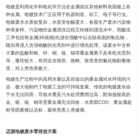
电镀是利用化学和电化学方法在金属或在其他材料表面镀上各
种金属。电镀技术广泛应用于机器制造、轻工、电子等行业。
电镀废水水质较复杂，水质变化幅度大，各股生产废水污染物
种类多样。污染物经金属漂洗过程又转移到漂洗水中。而酸洗
工序包括将金属(锌或铜)先浸在强酸中以去除表面的氧化物，
随后再浸入含强铬酸的光亮剂中进行增光处理。该废水中含有
大量的盐酸和铬、锌、铜、镍、镉等重金属离子及有机光亮剂
等，毒性较大，有些还含致癌、致畸、致突变的氰化物剧毒物
质，对人类危害极大。
电镀生产过程中的高用水量以及排放出的重金属对水环境的污
染，极大地制约了电镀工业的可持续发展。传统的电镀废水由
于水无法回用，导致水费及污水处理费用过高，附加值较高的
金、银、镍、铜等贵重金属无法回收，水质因COD、重金属超
标等因素难以达标，最终危害人类健康。
迈源电镀废水零排放方案