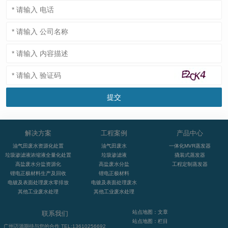
解决方案
工程案例
产品中心
油气田废水资源化处置
油气田废水
一体化MVR蒸发器
垃圾渗滤液浓缩液全量化处置
垃圾渗滤液
撬装式蒸发器
高盐废水分盐资源化
高盐废水分盐
工程定制蒸发器
锂电正极材料生产及回收
锂电正极材料
电镀及表面处理废水零排放
电镀及表面处理废水
其他工业废水处理
其他工业废水处理
站点地图：文章
联系我们
站点地图：栏目
广州迈源期待与您的合作 TEL:13610256692