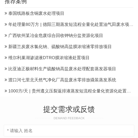
推荐案例
泰国线路板含铜废水处理项目
年处理量80万方 | 德阳三期蒸发短流程全量化处置油气田废水项目顺利投产
广西钦州某冶金危废综合回收钾钠分盐资源化项目
新疆兰炭废水氯化钠、硫酸钠高盐膜浓缩液零排放项目
维尔利巢湖渗滤液DTRO膜浓缩液处置项目
比亚迪正极材料生产硫酸钠高盐废水处理配套蒸发器项目
渡口河七里北天然气净化厂高盐废水零排放撬装蒸发系统
1000方/天 | 贵州遵义压裂返排液蒸发短流程全量化资源化处置项目建成投运产水
提交需求或反馈
DEMAND FEEDBACK