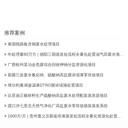
推荐案例
泰国线路板含铜废水处理项目
年处理量80万方 | 德阳三期蒸发短流程全量化处置油气田废水项目顺利投产
广西钦州某冶金危废综合回收钾钠分盐资源化项目
新疆兰炭废水氯化钠、硫酸钠高盐膜浓缩液零排放项目
维尔利巢湖渗滤液DTRO膜浓缩液处置项目
比亚迪正极材料生产硫酸钠高盐废水处理配套蒸发器项目
渡口河七里北天然气净化厂高盐废水零排放撬装蒸发系统
1000方/天 | 贵州遵义压裂返排液蒸发短流程全量化资源化处置项目建成投运产水