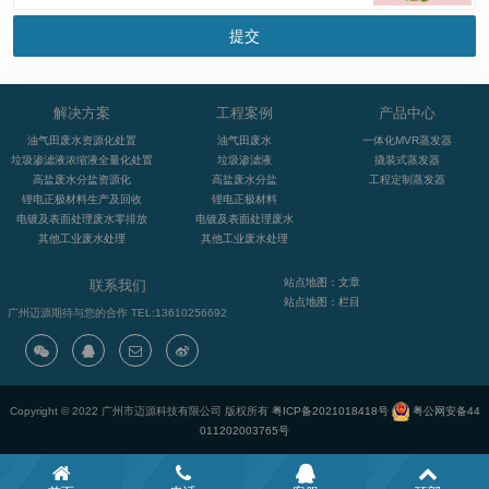
解决方案
工程案例
产品中心
油气田废水资源化处置
油气田废水
一体化MVR蒸发器
垃圾渗滤液浓缩液全量化处置
垃圾渗滤液
撬装式蒸发器
高盐废水分盐资源化
高盐废水分盐
工程定制蒸发器
锂电正极材料生产及回收
锂电正极材料
电镀及表面处理废水零排放
电镀及表面处理废水
其他工业废水处理
其他工业废水处理
站点地图：文章
联系我们
站点地图：栏目
广州迈源期待与您的合作 TEL:13610256692
Copyright © 2022 广州市迈源科技有限公司 版权所有
粤ICP备2021018418号
粤公网安备44
011202003765号