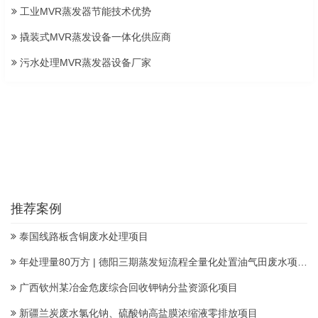
工业MVR蒸发器节能技术优势
撬装式MVR蒸发设备一体化供应商
污水处理MVR蒸发器设备厂家
推荐案例
泰国线路板含铜废水处理项目
年处理量80万方 | 德阳三期蒸发短流程全量化处置油气田废水项目顺利投产
广西钦州某冶金危废综合回收钾钠分盐资源化项目
新疆兰炭废水氯化钠、硫酸钠高盐膜浓缩液零排放项目