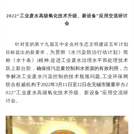
2022“工业废水高级氧化技术升级、新设备”应用交流研讨
会
针对
党的第十九届五中全会对生态文明建设五年计划
为贯彻《水污染防治行动计划》简
目标提出
的新
要求
，
称《水十条》
)
精神
,促进工业废水治理水平和处理技术
跃上新台阶
，
确保排污总量控制和水资源的有效利用，
力
争解决工业废水污染控制的技术瓶颈问题
,
工业环保网
联合权威机构
于
202
2
年
3
月
11
日至
12
日在
无锡
市隆重
举办
2
022“工业废水高级氧化技术升级、新设备”应用交流研
讨会
。