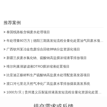
推荐案例
泰国线路板含铜废水处理项目
年处理量80万方 | 德阳三期蒸发短流程全量化处置油气田废水项目顺利投产
广西钦州某冶金危废综合回收钾钠分盐资源化项目
新疆兰炭废水氯化钠、硫酸钠高盐膜浓缩液零排放项目
维尔利巢湖渗滤液DTRO膜浓缩液处置项目
比亚迪正极材料生产硫酸钠高盐废水处理配套蒸发器项目
渡口河七里北天然气净化厂高盐废水零排放撬装蒸发系统
1000方/天 | 贵州遵义压裂返排液蒸发短流程全量化资源化处置项目建成投运产水
提交需求或反馈