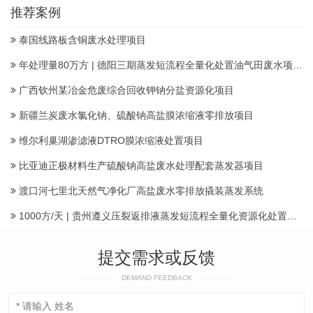
推荐案例
泰国线路板含铜废水处理项目
年处理量80万方 | 德阳三期蒸发短流程全量化处置油气田废水项目顺利投产
广西钦州某冶金危废综合回收钾钠分盐资源化项目
新疆兰炭废水氯化钠、硫酸钠高盐膜浓缩液零排放项目
维尔利巢湖渗滤液DTRO膜浓缩液处置项目
比亚迪正极材料生产硫酸钠高盐废水处理配套蒸发器项目
渡口河七里北天然气净化厂高盐废水零排放撬装蒸发系统
1000方/天 | 贵州遵义压裂返排液蒸发短流程全量化资源化处置项目建成投运产水
提交需求或反馈
DEMAND FEEDBACK