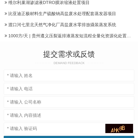
维尔利巢湖渗滤液DTRO膜浓缩液处置项目
比亚迪正极材料生产硫酸钠高盐废水处理配套蒸发器项目
渡口河七里北天然气净化厂高盐废水零排放撬装蒸发系统
1000方/天 | 贵州遵义压裂返排液蒸发短流程全量化资源化处置项目建成投运产水
提交需求或反馈
DEMAND FEEDBACK