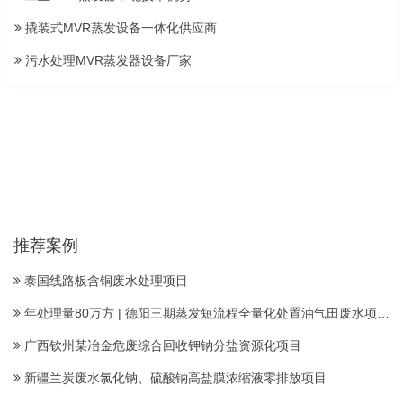
撬装式MVR蒸发设备一体化供应商
污水处理MVR蒸发器设备厂家
推荐案例
泰国线路板含铜废水处理项目
年处理量80万方 | 德阳三期蒸发短流程全量化处置油气田废水项目顺利投产
广西钦州某冶金危废综合回收钾钠分盐资源化项目
新疆兰炭废水氯化钠、硫酸钠高盐膜浓缩液零排放项目