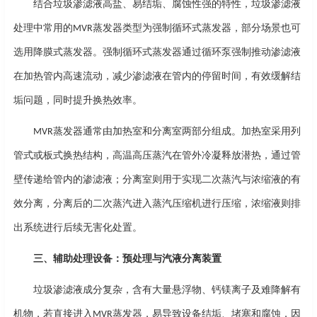
结合垃圾渗滤液高盐、易结垢、腐蚀性强的特性，垃圾渗滤液
处理中常用的
蒸发器类型为强制循环式蒸发器，部分场景也可
MVR
选用降膜式蒸发器。强制循环式蒸发器通过循环泵强制推动渗滤液
在加热管内高速流动，减少渗滤液在管内的停留时间，有效缓解结
垢问题，同时提升换热效率。
蒸发器通常由加热室和分离室两部分组成。加热室采用列
MVR
管式或板式换热结构，高温高压蒸汽在管外冷凝释放潜热，通过管
壁传递给管内的渗滤液；分离室则用于实现二次蒸汽与浓缩液的有
效分离，分离后的二次蒸汽进入蒸汽压缩机进行压缩，浓缩液则排
出系统进行后续无害化处置。
三、辅助处理设备：预处理与汽液分离装置
垃圾渗滤液成分复杂，含有大量悬浮物、钙镁离子及难降解有
机物，若直接进入
蒸发器，易导致设备结垢、堵塞和腐蚀，因
MVR