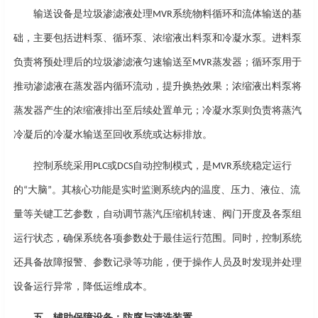
输送设备是
垃圾渗滤液处理
系统
物料循环和流体输送的基
MVR
础，主要包括进料泵、循环泵、浓缩液出料泵和冷凝水泵。进料泵
负责将预处理后的垃圾渗滤液匀速输送至
蒸发器；循环泵用于
MVR
推动渗滤液在蒸发器内循环流动，提升换热效果；浓缩液出料泵将
蒸发器产生的浓缩液排出至后续处置单元；冷凝水泵则负责将蒸汽
冷凝后的冷凝水输送至回收系统或达标排放。
控制系统采用
或
自动控制模式，是
系统稳定运行
PLC
DCS
MVR
的
大脑
。其核心功能是实时监测系统内的温度、压力、液位、流
“
”
量等关键工艺参数，自动调节蒸汽压缩机转速、阀门开度及各泵组
运行状态，确保系统各项参数处于最佳运行范围。同时，控制系统
还具备故障报警、参数记录等功能，便于操作人员及时发现并处理
设备运行异常，降低运维成本。
五、辅助保障设备：防腐与清洗装置