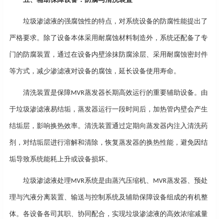
垃圾渗滤液的强腐蚀性的特点，对系统设备的防腐性能提出了
严格要求。除了设备本体采用耐腐蚀材料制造外，系统还配备了专
门的防腐装置，通过在设备内壁涂抹防腐涂层、采用耐腐蚀密封件
等方式，减少渗滤液对设备的腐蚀，延长设备使用寿命。
清洗装置是保障
蒸发器长期高效运行的重要辅助设备。由
MVR
于垃圾渗滤液易结垢，蒸发器运行一段时间后，加热管内壁会产生
结垢层，影响换热效率。清洗装置通过定期向蒸发器内注入清洗药
剂，对结垢层进行溶解和清除，恢复蒸发器的换热性能，避免因结
垢导致系统能耗上升或设备损坏。
垃圾渗滤液处理
系统是由蒸汽压缩机、
蒸发器、预处
MVR
MVR
理与汽液分离装置、输送与控制系统及辅助保障设备组成的有机整
体。各设备各司其职、协同配合，实现垃圾渗滤液的高效浓缩减量