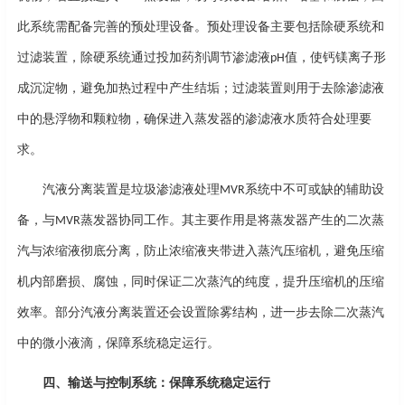
此系统需配备完善的预处理设备。预处理设备主要包括除硬系统和
过滤装置，除硬系统通过投加药剂调节渗滤液
值，使钙镁离子形
pH
成沉淀物，避免加热过程中产生结垢；过滤装置则用于去除渗滤液
中的悬浮物和颗粒物，确保进入蒸发器的渗滤液水质符合处理要
求。
汽液分离装置是
垃圾渗滤液处理
系统
中不可或缺的辅助设
MVR
备，与
蒸发器协同工作。其主要作用是将蒸发器产生的二次蒸
MVR
汽与浓缩液彻底分离，防止浓缩液夹带进入蒸汽压缩机，避免压缩
机内部磨损、腐蚀，同时保证二次蒸汽的纯度，提升压缩机的压缩
效率。部分汽液分离装置还会设置除雾结构，进一步去除二次蒸汽
中的微小液滴，保障系统稳定运行。
四、输送与控制系统：保障系统稳定运行