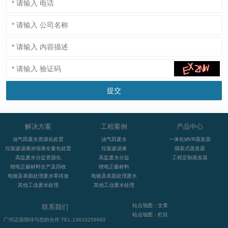
解决方案
工程案例
产品中心
油气田废水资源化处置
油气田废水
一体化MVR蒸发器
垃圾渗滤液浓缩液全量化处置
垃圾渗滤液
撬装式蒸发器
高盐废水分盐资源化
高盐废水分盐
工程定制蒸发器
锂电正极材料生产及回收
锂电正极材料
电镀及表面处理废水零排放
电镀及表面处理废水
其他工业废水处理
其他工业废水处理
站点地图：文章
联系我们
站点地图：栏目
广州迈源期待与您的合作 TEL:13610256692