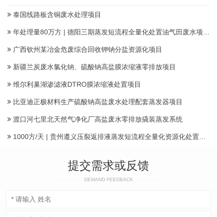
泰国线路板含铜废水处理项目
年处理量80万方 | 德阳三期蒸发短流程全量化处置油气田废水项目顺利投产
广西钦州某冶金危废综合回收钾钠分盐资源化项目
新疆兰炭废水氯化钠、硫酸钠高盐膜浓缩液零排放项目
维尔利巢湖渗滤液DTRO膜浓缩液处置项目
比亚迪正极材料生产硫酸钠高盐废水处理配套蒸发器项目
渡口河七里北天然气净化厂高盐废水零排放撬装蒸发系统
1000方/天 | 贵州遵义压裂返排液蒸发短流程全量化资源化处置项目建成投运产水
提交需求或反馈
DEMAND FEEDBACK