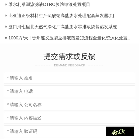
维尔利巢湖渗滤液DTRO膜浓缩液处置项目
比亚迪正极材料生产硫酸钠高盐废水处理配套蒸发器项目
渡口河七里北天然气净化厂高盐废水零排放撬装蒸发系统
1000方/天 | 贵州遵义压裂返排液蒸发短流程全量化资源化处置项目建成投运产水
提交需求或反馈
DEMAND FEEDBACK