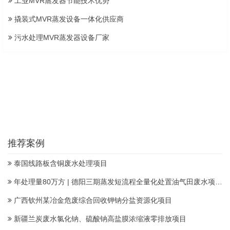
工业MVR蒸发器节能技术优势
撬装式MVR蒸发设备一体化供应商
污水处理MVR蒸发器设备厂家
推荐案例
泰国线路板含铜废水处理项目
年处理量80万方 | 德阳三期蒸发短流程全量化处置油气田废水项目顺利投产
广西钦州某冶金危废综合回收钾钠分盐资源化项目
新疆兰炭废水氯化钠、硫酸钠高盐膜浓缩液零排放项目