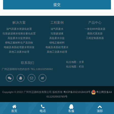
解决方案
工程案例
产品中心
油气田废水资源化处置
油气田废水
一体化MVR蒸发器
垃圾渗滤液浓缩液全量化处置
垃圾渗滤液
撬装式蒸发器
高盐废水分盐资源化
高盐废水分盐
工程定制蒸发器
锂电正极材料生产及回收
锂电正极材料
电镀及表面处理废水零排放
电镀及表面处理废水
其他工业废水处理
其他工业废水处理
站点地图：文章
联系我们
站点地图：栏目
广州迈源期待与您的合作 TEL:13610256692
Copyright © 2022 广州市迈源科技有限公司 版权所有
粤ICP备2021018418号
粤公网安备44
011202003765号
首页
电话
客服
顶部