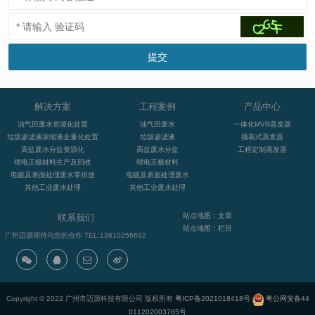
解决方案
工程案例
产品中心
油气田废水资源化处置
油气田废水
一体化MVR蒸发器
垃圾渗滤液浓缩液全量化处置
垃圾渗滤液
撬装式蒸发器
高盐废水分盐资源化
高盐废水分盐
工程定制蒸发器
锂电正极材料生产及回收
锂电正极材料
电镀及表面处理废水零排放
电镀及表面处理废水
其他工业废水处理
其他工业废水处理
站点地图：文章
联系我们
站点地图：栏目
广州迈源期待与您的合作 TEL:13610256692
Copyright © 2022 广州市迈源科技有限公司 版权所有
粤ICP备2021018418号
粤公网安备44
011202003765号