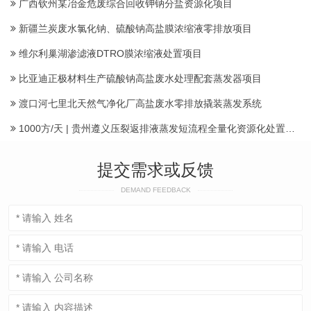
广西钦州某冶金危废综合回收钾钠分盐资源化项目
新疆兰炭废水氯化钠、硫酸钠高盐膜浓缩液零排放项目
维尔利巢湖渗滤液DTRO膜浓缩液处置项目
比亚迪正极材料生产硫酸钠高盐废水处理配套蒸发器项目
渡口河七里北天然气净化厂高盐废水零排放撬装蒸发系统
1000方/天 | 贵州遵义压裂返排液蒸发短流程全量化资源化处置项目建成投运产水
提交需求或反馈
DEMAND FEEDBACK