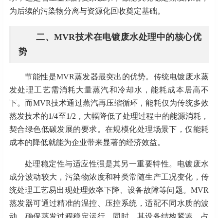
为后续的污染物分离与资源化回收奠定基础。
二、
MVR技术在电镀废水处理中的核心优
势
节能性是
MVR蒸发器
最
突出的优势。传统电镀废水蒸
发处理工艺需消耗大量蒸汽和冷却水，能耗成本居高不
下。而
MVR技术通过蒸汽再压缩循环，能耗仅为传统
多效
蒸发
技术
的
1/4至1/2
，大幅降低了处理过程中的能源消耗，
契合绿色低碳发展的要求。在规模化处理场景下
，
仅能耗
成本的降低就能为企业带来显著的经济效益。
处理稳定性与适应性强是其另一重要特性。电镀废水
成分波动较大，污染物浓度和种类常随生产工况变化，传
统处理工艺易出现处理效率下降、设备故障等问题。
MVR
蒸发器可通过精准的温控、压控系统，适配不同水质的波
动，确保蒸发过程稳定运行。同时，其设备结构紧凑，占