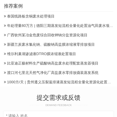
推荐案例
泰国线路板含铜废水处理项目
年处理量80万方 | 德阳三期蒸发短流程全量化处置油气田废水项目顺利投产
广西钦州某冶金危废综合回收钾钠分盐资源化项目
新疆兰炭废水氯化钠、硫酸钠高盐膜浓缩液零排放项目
维尔利巢湖渗滤液DTRO膜浓缩液处置项目
比亚迪正极材料生产硫酸钠高盐废水处理配套蒸发器项目
渡口河七里北天然气净化厂高盐废水零排放撬装蒸发系统
1000方/天 | 贵州遵义压裂返排液蒸发短流程全量化资源化处置项目建成投运产水
提交需求或反馈
DEMAND FEEDBACK