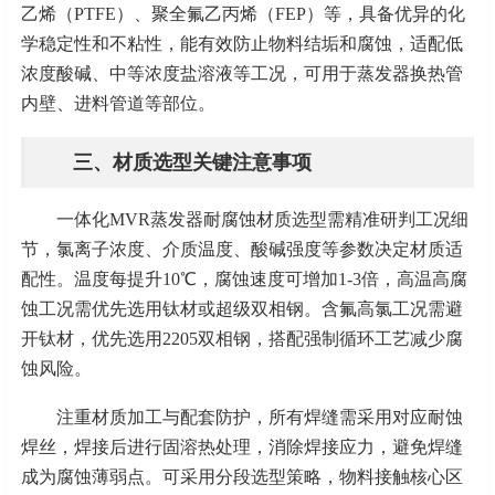
乙烯（
PTFE）、聚全氟乙丙烯（FEP）等，具备优异的化
学稳定性和不粘性，能有效防止物料结垢和腐蚀，适配低
浓度酸碱、中等浓度盐溶液等工况，可用于蒸发器换热管
内壁、进料管道等部位。
三、材质选型关键注意事项
一体化
MVR蒸发器耐腐蚀材质选型需精准研判工况细
节，氯离子浓度、介质温度、酸碱强度等参数决定材质适
配性。温度每提升10℃，腐蚀速度可增加1-3倍，高温高腐
蚀工况需优先选用钛材或超级双相钢。含氟高氯工况需避
开钛材，优先选用2205双相钢，搭配强制循环工艺减少腐
蚀风险。
注重材质加工与配套防护，所有焊缝需采用对应耐蚀
焊丝，焊接后进行固溶热处理，消除焊接应力，避免焊缝
成为腐蚀薄弱点。可采用分段选型策略，物料接触核心区