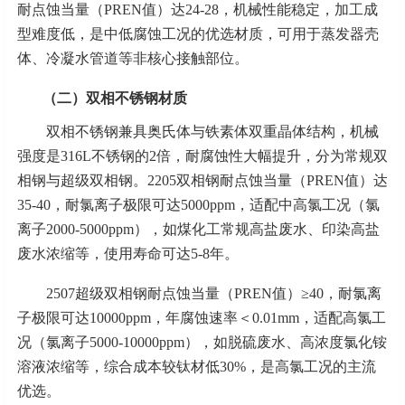
耐点蚀当量（PREN值）达24-28，机械性能稳定，加工成
型难度低，是中低腐蚀工况的优选材质，可用于蒸发器壳
体、冷凝水管道等非核心接触部位。
（二）双相不锈钢材质
双相不锈钢兼具奥氏体与铁素体双重晶体结构，机械
强度是
316L不锈钢的2倍，耐腐蚀性大幅提升，分为常规双
相钢与超级双相钢。2205双相钢耐点蚀当量（PREN值）达
35-40，耐氯离子极限可达5000ppm，适配中高氯工况（氯
离子2000-5000ppm），如煤化工常规高盐废水、印染高盐
废水浓缩等，使用寿命可达5-8年。
2507超级双相钢耐点蚀当量（PREN值）≥40，耐氯离
子极限可达10000ppm，年腐蚀速率＜0.01mm，适配高氯工
况（氯离子5000-10000ppm），如脱硫废水、高浓度氯化铵
溶液浓缩等，综合成本较钛材低30%，是高氯工况的主流
优选。