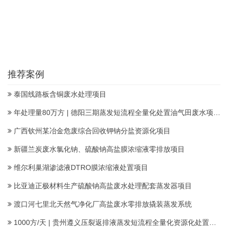
推荐案例
泰国线路板含铜废水处理项目
年处理量80万方 | 德阳三期蒸发短流程全量化处置油气田废水项目顺利投产
广西钦州某冶金危废综合回收钾钠分盐资源化项目
新疆兰炭废水氯化钠、硫酸钠高盐膜浓缩液零排放项目
维尔利巢湖渗滤液DTRO膜浓缩液处置项目
比亚迪正极材料生产硫酸钠高盐废水处理配套蒸发器项目
渡口河七里北天然气净化厂高盐废水零排放撬装蒸发系统
1000方/天 | 贵州遵义压裂返排液蒸发短流程全量化资源化处置项目建成投运产水