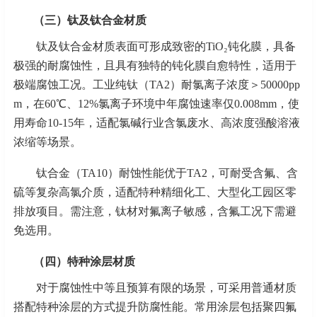
（三）钛及钛合金材质
钛及钛合金材质表面可形成致密的
TiO₂钝化膜，具备
极强的耐腐蚀性，且具有独特的钝化膜自愈特性，适用于
极端腐蚀工况。工业纯钛（TA2）耐氯离子浓度＞50000pp
m，在60℃、12%氯离子环境中年腐蚀速率仅0.008mm，使
用寿命10-15年，适配氯碱行业含氯废水、高浓度强酸溶液
浓缩等场景。
钛合金（
TA10）耐蚀性能优于TA2，可耐受含氟、含
硫等复杂高氯介质，适配特种精细化工、大型化工园区零
排放项目。需注意，钛材对氟离子敏感，含氟工况下需避
免选用。
（四）特种涂层材质
对于腐蚀性中等且预算有限的场景，可采用普通材质
搭配特种涂层的方式提升防腐性能。常用涂层包括聚四氟