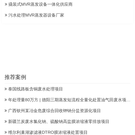
撬装式MVR蒸发设备一体化供应商
污水处理MVR蒸发器设备厂家
推荐案例
泰国线路板含铜废水处理项目
年处理量80万方 | 德阳三期蒸发短流程全量化处置油气田废水项目顺利投产
广西钦州某冶金危废综合回收钾钠分盐资源化项目
新疆兰炭废水氯化钠、硫酸钠高盐膜浓缩液零排放项目
维尔利巢湖渗滤液DTRO膜浓缩液处置项目