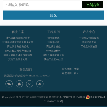
解决方案
工程案例
产品中心
油气田废水资源化处置
油气田废水
一体化MVR蒸发器
垃圾渗滤液浓缩液全量化处置
垃圾渗滤液
撬装式蒸发器
高盐废水分盐资源化
高盐废水分盐
工程定制蒸发器
锂电正极材料生产及回收
锂电正极材料
电镀及表面处理废水零排放
电镀及表面处理废水
其他工业废水处理
其他工业废水处理
站点地图：文章
联系我们
站点地图：栏目
广州迈源期待与您的合作 TEL:13610256692
Copyright © 2022 广州市迈源科技有限公司 版权所有
粤ICP备2021018418号
粤公网安备44
011202003765号