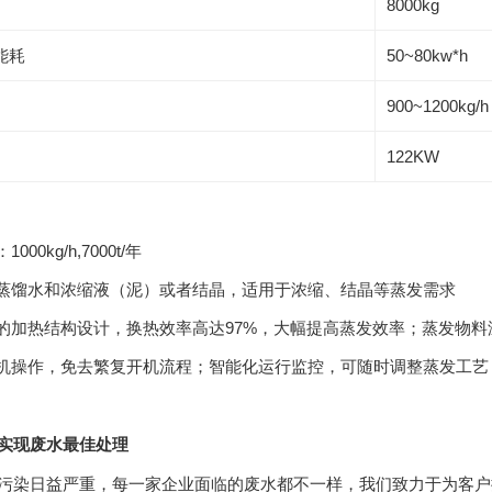
8000kg
能耗
50~80kw*h
900~1200kg/h
122KW
000kg/h,7000t/年
除蒸馏水和浓缩液（泥）或者结晶，适用于浓缩、结晶等蒸发需求
有的加热结构设计，换热效率高达97%，大幅提高蒸发效率；蒸发物
开机操作，免去繁复开机流程；智能化运行监控，可随时调整蒸发工艺
实现废水最佳处理
污染日益严重，每一家企业面临的废水都不一样，我们致力于为客户