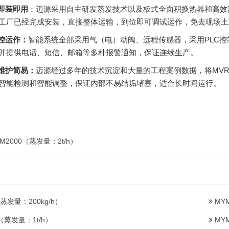
即装即用
：迈源采用自主研发蒸发技术以及板式全面积换热器和高效蒸
工厂已经完成安装，直接整体运输，到位即可调试运作，免去现场土
控运作：
智能系统全部采用气（电）动阀、远程传感器，采用PLC
并提供电话、短信、邮箱等多种报警通知，保证连续生产。
维护简易：
迈源经过多年的技术沉淀和大量的工程案例数据，将MV
智能检测和智能调整，保证内部不易结垢堵塞，适合长时间运行。
M2000（蒸发量：2t/h）
蒸发量：200kg/h）
MYM
（蒸发量：1t/h）
MYM