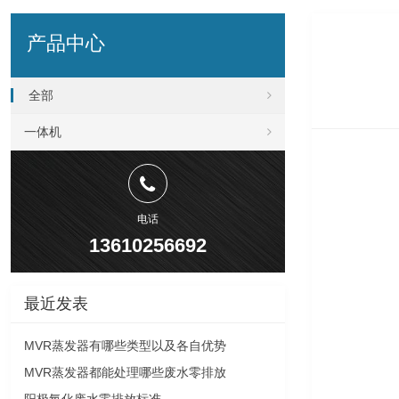
产品中心
全部
一体机
电话
13610256692
最近发表
MVR蒸发器有哪些类型以及各自优势
MVR蒸发器都能处理哪些废水零排放