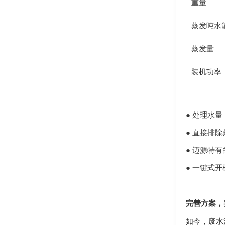
重量
蒸发吨水
蒸发量
装机功率
● 处理水量：1
● 直接排
● 迈源特
● 一键式
完善方案，
如今，废水